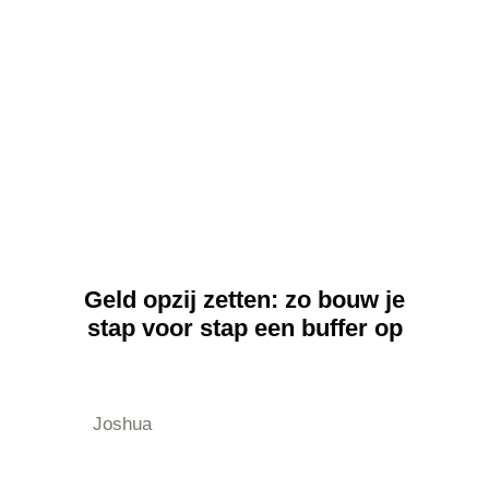
Geld opzij zetten: zo bouw je
stap voor stap een buffer op
Joshua