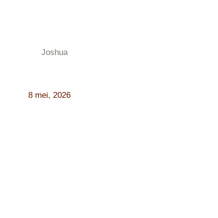
Joshua
8 mei, 2026