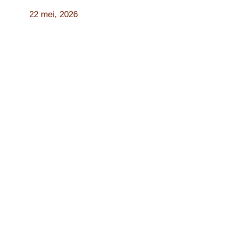
22 mei, 2026