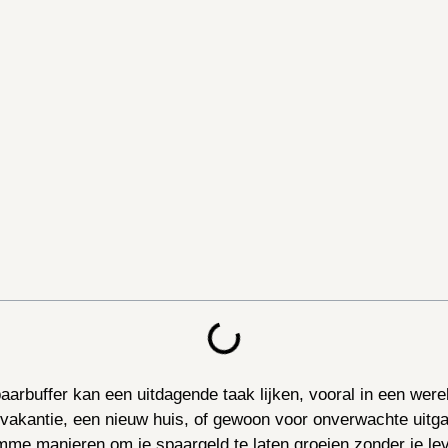
arbuffer kan een uitdagende taak lijken, vooral in een were
omvakantie, een nieuw huis, of gewoon voor onverwachte uitg
limme manieren om je spaargeld te laten groeien zonder je le