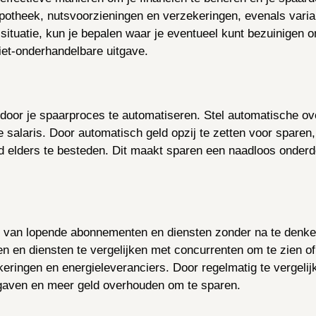
hypotheek, nutsvoorzieningen en verzekeringen, evenals var
le situatie, kun je bepalen waar je eventueel kunt bezuinige
niet-onderhandelbare uitgave.
oor je spaarproces te automatiseren. Stel automatische ove
 salaris. Door automatisch geld opzij te zetten voor sparen, z
ld elders te besteden. Dit maakt sparen een naadloos onderdee
ne van lopende abonnementen en diensten zonder na te denke
 en diensten te vergelijken met concurrenten om te zien of 
keringen en energieleveranciers. Door regelmatig te vergeli
itgaven en meer geld overhouden om te sparen.