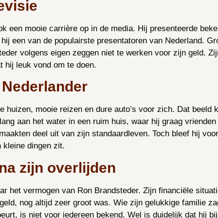
evisie
ook een mooie carrière op in de media. Hij presenteerde be
d hij een van de populairste presentatoren van Nederland. G
teder volgens eigen zeggen niet te werken voor zijn geld. Z
at hij leuk vond om te doen.
 Nederlander
huizen, mooie reizen en dure auto’s voor zich. Dat beeld klo
lang aan het water in een ruim huis, waar hij graag vriende
maakten deel uit van zijn standaardleven. Toch bleef hij voo
n kleine dingen zit.
na zijn overlijden
ar het vermogen van Ron Brandsteder. Zijn financiële situat
argeld, nog altijd zeer groot was. Wie zijn gelukkige familie 
eurt, is niet voor iedereen bekend. Wel is duidelijk dat hij b