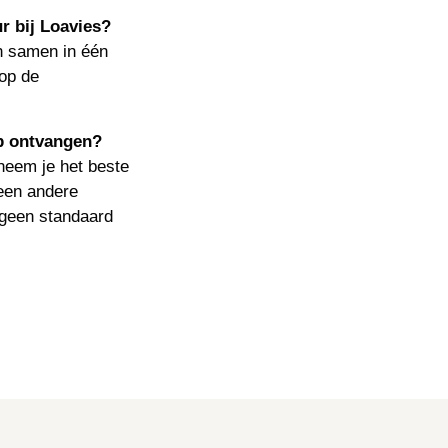
r bij Loavies?
n samen in één
 op de
eb ontvangen?
neem je het beste
 een andere
e geen standaard