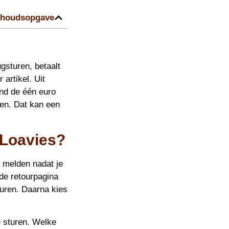
nhoudsopgave
ugsturen, betaalt
artikel. Uit
ond de één euro
ten. Dat kan een
 Loavies?
e melden nadat je
 de retourpagina
sturen. Daarna kies
e sturen. Welke