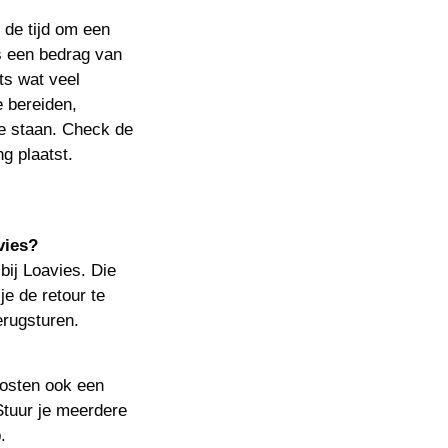
n de tijd om een
ls een bedrag van
ets wat veel
e bereiden,
te staan. Check de
ng plaatst.
vies?
bij Loavies. Die
je de retour te
terugsturen.
kosten ook een
 Stuur je meerdere
.