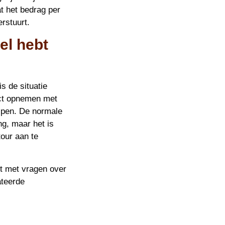
t het bedrag per
erstuurt.
el hebt
s de situatie
tact opnemen met
elpen. De normale
ng, maar het is
tour aan te
nt met vragen over
ateerde