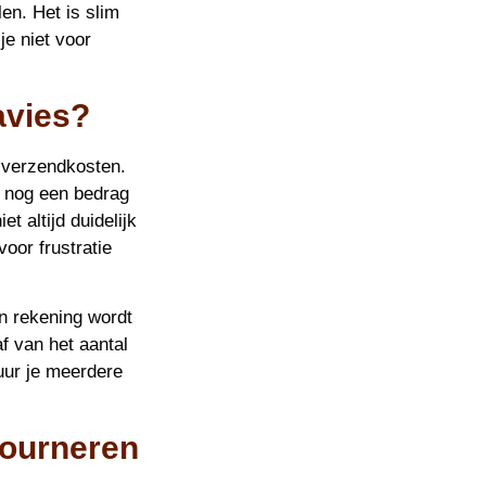
len. Het is slim
je niet voor
avies?
e verzendkosten.
k nog een bedrag
t altijd duidelijk
voor frustratie
in rekening wordt
af van het aantal
tuur je meerdere
tourneren