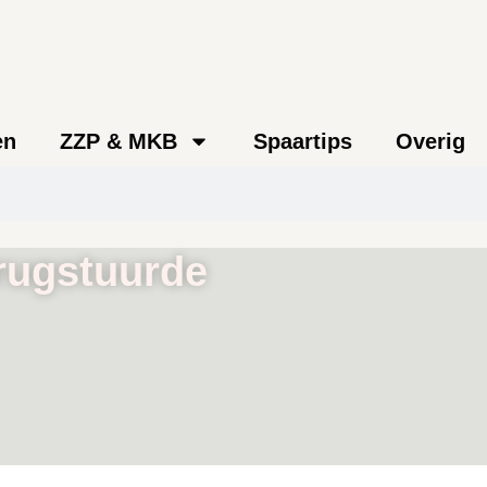
en
ZZP & MKB
Spaartips
Overig
erugstuurde