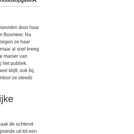
nhoudsopgave
geworden door haar
 in Boxmeer. Na
 begon ze haar
 maar al snel kreeg
ge manier van
j het publiek.
l blijft, ook bij
rdoor ze steeds
ijke
vaak de ochtend-
roeide uit tot een