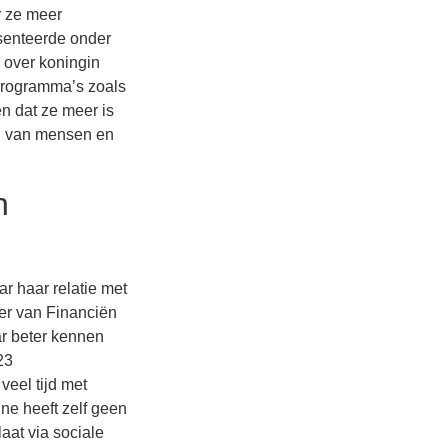
r ze meer
senteerde onder
 over koningin
 programma’s zoals
en dat ze meer is
en van mensen en
.
n
ar haar relatie met
er van Financiën
ar beter kennen
23
eel tijd met
nne heeft zelf geen
aat via sociale