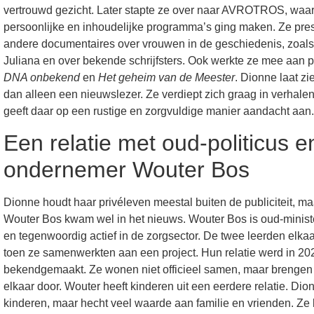
vertrouwd gezicht. Later stapte ze over naar AVROTROS, waa
persoonlijke en inhoudelijke programma’s ging maken. Ze pre
andere documentaires over vrouwen in de geschiedenis, zoals
Juliana en over bekende schrijfsters. Ook werkte ze mee aan
DNA onbekend
en
Het geheim van de Meester
. Dionne laat zi
dan alleen een nieuwslezer. Ze verdiept zich graag in verhal
geeft daar op een rustige en zorgvuldige manier aandacht aan
Een relatie met oud-politicus e
ondernemer Wouter Bos
Dionne houdt haar privéleven meestal buiten de publiciteit, ma
Wouter Bos kwam wel in het nieuws. Wouter Bos is oud-minist
en tegenwoordig actief in de zorgsector. De twee leerden elka
toen ze samenwerkten aan een project. Hun relatie werd in 20
bekendgemaakt. Ze wonen niet officieel samen, maar brengen v
elkaar door. Wouter heeft kinderen uit een eerdere relatie. Dio
kinderen, maar hecht veel waarde aan familie en vrienden. Ze l