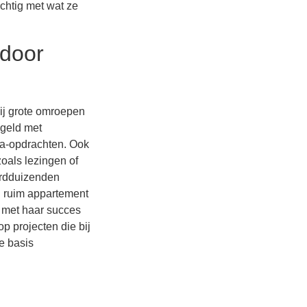
chtig met wat ze
 door
bij grote omroepen
 geld met
ia-opdrachten. Ook
als lezingen of
erdduizenden
en ruim appartement
 met haar succes
p projecten die bij
e basis